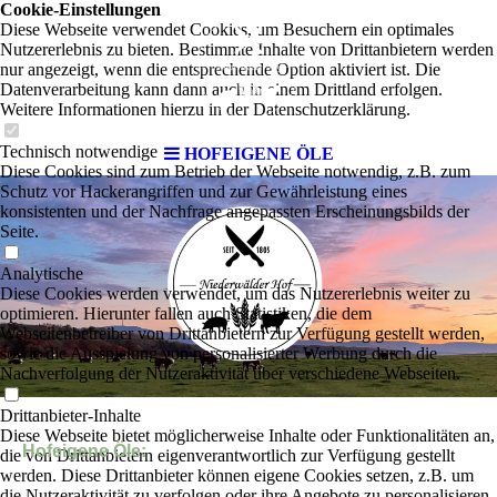
Cookie-Einstellungen
Diese Webseite verwendet Cookies, um Besuchern ein optimales
Nutzererlebnis zu bieten. Bestimmte Inhalte von Drittanbietern werden
nur angezeigt, wenn die entsprechende Option aktiviert ist. Die
Datenverarbeitung kann dann auch in einem Drittland erfolgen.
Weitere Informationen hierzu in der Datenschutzerklärung.
Technisch notwendige
HOFEIGENE ÖLE
Diese Cookies sind zum Betrieb der Webseite notwendig, z.B. zum
Schutz vor Hackerangriffen und zur Gewährleistung eines
konsistenten und der Nachfrage angepassten Erscheinungsbilds der
Seite.
Analytische
Diese Cookies werden verwendet, um das Nutzererlebnis weiter zu
optimieren. Hierunter fallen auch Statistiken, die dem
Webseitenbetreiber von Drittanbietern zur Verfügung gestellt werden,
sowie die Ausspielung von personalisierter Werbung durch die
Nachverfolgung der Nutzeraktivität über verschiedene Webseiten.
Drittanbieter-Inhalte
Diese Webseite bietet möglicherweise Inhalte oder Funktionalitäten an,
Hofeigene Öle:
die von Drittanbietern eigenverantwortlich zur Verfügung gestellt
werden. Diese Drittanbieter können eigene Cookies setzen, z.B. um
die Nutzeraktivität zu verfolgen oder ihre Angebote zu personalisieren