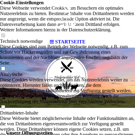
Cookie-Einstellungen
Diese Webseite verwendet Cookies, um Besuchern ein optimales
Nutzererlebnis zu bieten. Bestimmte Inhalte von Drittanbietern werden
nur angezeigt, wenn die entsprechende Option aktiviert ist. Die
Datenverarbeitung kann dann auch in einem Drittland erfolgen.
Weitere Informationen hierzu in der Datenschutzerklärung.
Technisch notwendige
STARTSEITE
Diese Cookies sind zum Betrieb der Webseite notwendig, z.B. zum
Schutz vor Hackerangriffen und zur Gewährleistung eines
konsistenten und der Nachfrage angepassten Erscheinungsbilds der
Seite.
Analytische
Diese Cookies werden verwendet, um das Nutzererlebnis weiter zu
optimieren. Hierunter fallen auch Statistiken, die dem
Webseitenbetreiber von Drittanbietern zur Verfügung gestellt werden,
sowie die Ausspielung von personalisierter Werbung durch die
Nachverfolgung der Nutzeraktivität über verschiedene Webseiten.
Drittanbieter-Inhalte
Diese Webseite bietet möglicherweise Inhalte oder Funktionalitäten an,
die von Drittanbietern eigenverantwortlich zur Verfügung gestellt
werden. Diese Drittanbieter können eigene Cookies setzen, z.B. um
Unsere Öffnungszeiten
die Nutzeraktivität zu verfolgen oder ihre Angebote zu personalisieren