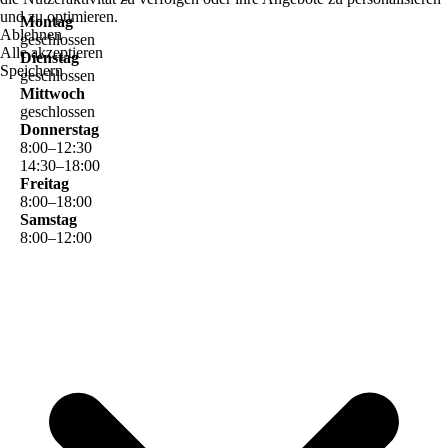
und zu optimieren.
Montag
Ablehnen
geschlossen
Alle akzeptieren
Dienstag
Speichern
geschlossen
Mittwoch
geschlossen
Donnerstag
8
:
00
–
12
:
30
14
:
30
–
18
:
00
Freitag
8
:
00
–
18
:
00
Samstag
8
:
00
–
12
:
00