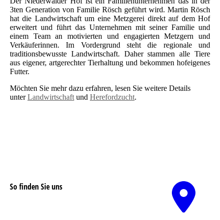
Der Niederwälder Hof ist ein Familienunternehmen das in der
3ten Generation von Familie Rösch geführt wird. Martin Rösch
hat die Landwirtschaft um eine Metzgerei direkt auf dem Hof
erweitert und führt das Unternehmen mit seiner Familie und
einem Team an motivierten und engagierten Metzgern und
Verkäuferinnen. Im Vordergrund steht die regionale und
traditionsbewusste Landwirtschaft. Daher stammen alle Tiere
aus eigener, artgerechter Tierhaltung und bekommen hofeigenes
Futter.
Möchten Sie mehr dazu erfahren, lesen Sie weitere Details
unter
Landwirtschaft
und
Herefordzucht
.
So finden Sie uns
Nutzen Sie unseren interaktiven La­ge­plan,
um zu uns zu finden